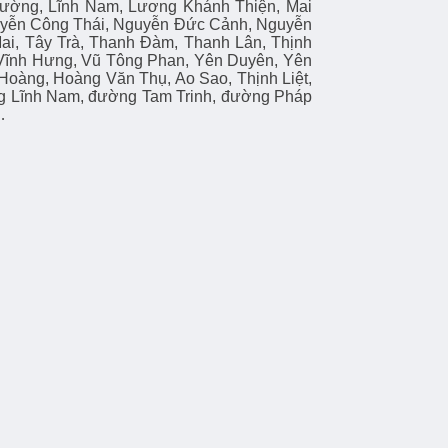
Đường, Lĩnh Nam, Lương Khánh Thiện, Mai
uyễn Công Thái, Nguyễn Đức Cảnh, Nguyễn
i, Tây Trà, Thanh Đàm, Thanh Lân, Thịnh
, Vĩnh Hưng, Vũ Tông Phan, Yên Duyên, Yên
 Hoàng, Hoàng Văn Thụ, Ao Sao, Thịnh Liệt,
ng Lĩnh Nam, đường Tam Trinh, đường Pháp
…