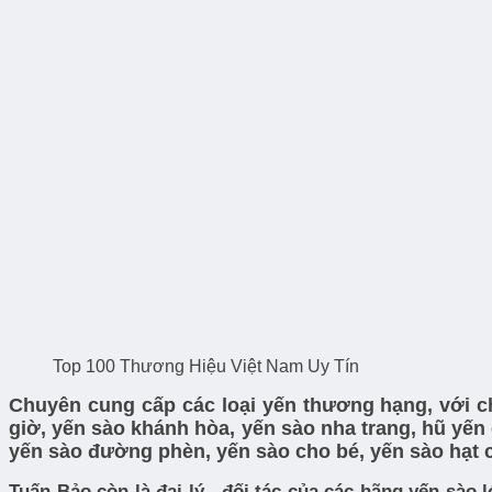
Top 100 Thương Hiệu Việt Nam Uy Tín
Chuyên cung cấp các loại yến thương hạng, với ch
giờ, yến sào khánh hòa, yến sào nha trang, hũ yến
yến sào đường phèn, yến sào cho bé, yến sào hạt c
Tuấn Bảo còn là đại lý , đối tác của các hãng yến sào 