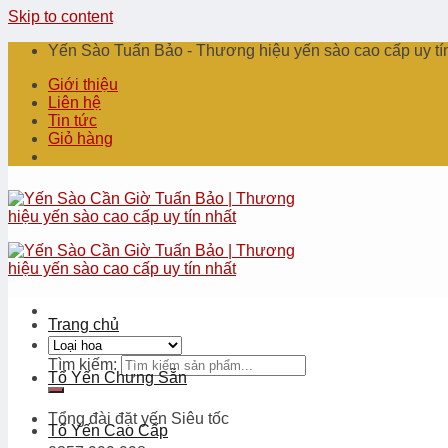
Skip to content
Yến Sào Tuấn Bảo - Thương hiệu yến sào cao cấp uy tí
Giới thiệu
Liên hệ
Tin tức
Giỏ hàng
Trang chủ
Tìm kiếm:
Tổ Yến Chưng Sẵn
Tổng đài đặt yến
Siêu tốc
Tổ Yến Cao Cấp