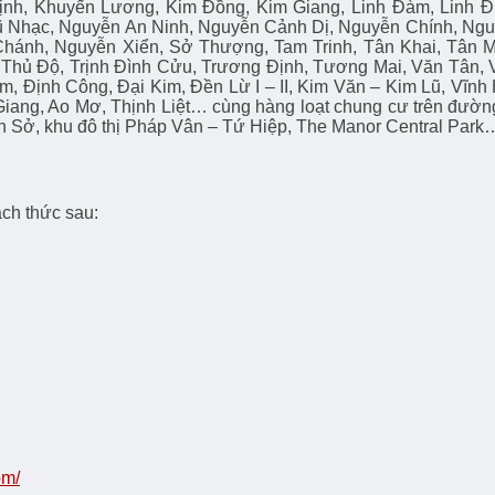
ịnh, Khuyến Lương, Kim Đồng, Kim Giang, Linh Đàm, Linh 
 Nhạc, Nguyễn An Ninh, Nguyễn Cảnh Dị, Nguyễn Chính, Ng
hánh, Nguyễn Xiển, Sở Thượng, Tam Trinh, Tân Khai, Tân Ma
ần Thủ Độ, Trịnh Đình Cửu, Trương Định, Tương Mai, Văn Tân
, Định Công, Đại Kim, Đền Lừ I – II, Kim Văn – Kim Lũ, Vĩnh
iang, Ao Mơ, Thịnh Liệt… cùng hàng loạt chung cư trên đườ
Sở, khu đô thị Pháp Vân – Tứ Hiệp, The Manor Central Park
ách thức sau:
om/