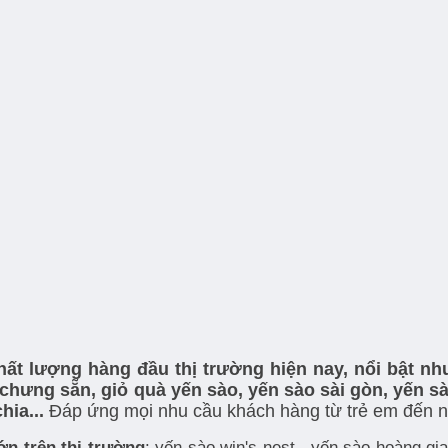
ất lượng hàng đầu thị trường hiện nay, nổi bật nh
 chưng sẵn, giỏ quà yến sào, yến sào sài gòn, yến s
hia...
Đáp ứng mọi nhu cầu khách hàng từ trẻ em đến ng
lớn trên thị trường
: yến sào win's nest , yến sào hoàng gi