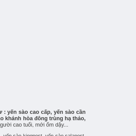
ư : yến sào cao cấp, yến sào cần
ào khánh hòa đông trùng hạ thảo,
ười cao tuổi, mới ốm dậy...
a, yến sào kingnest, yến sào salanest,