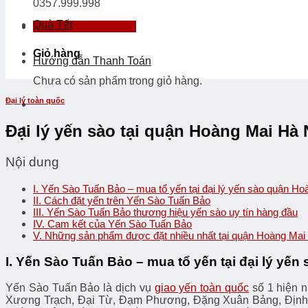
0357.999.998
Quà Tết
Đăng nhập / Đăng ký
Giỏ hàng
Hướng dẫn Thanh Toán
Chưa có sản phẩm trong giỏ hàng.
Đại lý toàn quốc
Đại lý yến sào tại quận Hoàng Mai Hà 
Nội dung
I. Yến Sào Tuấn Bảo – mua tổ yến tại đại lý yến sào quận H
II. Cách đặt yến trên Yến Sào Tuấn Bảo
III. Yến Sào Tuấn Bảo thương hiệu yến sào uy tín hàng đầu
IV. Cam kết của Yến Sào Tuấn Bảo
V. Những sản phẩm được đặt nhiều nhất tại quận Hoàng Mai
I. Yến Sào Tuấn Bảo – mua tổ yến tại đại lý yế
Yến Sào Tuấn Bảo là dịch vụ
giao yến toàn quốc
số 1 hiện n
Xương Trạch, Đại Từ, Đạm Phương, Đặng Xuân Bảng, Định 