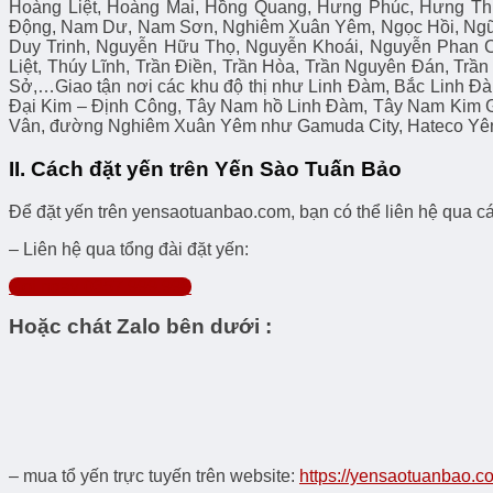
Hoàng Liệt, Hoàng Mai, Hồng Quang, Hưng Phúc, Hưng Th
Động, Nam Dư, Nam Sơn, Nghiêm Xuân Yêm, Ngọc Hồi, Ngũ
Duy Trinh, Nguyễn Hữu Thọ, Nguyễn Khoái, Nguyễn Phan C
Liệt, Thúy Lĩnh, Trần Điền, Trần Hòa, Trần Nguyên Đán, Tr
Sở,…Giao tận nơi các khu độ thị như Linh Đàm, Bắc Linh Đàm
Đại Kim – Định Công, Tây Nam hồ Linh Đàm, Tây Nam Kim G
Vân, đường Nghiêm Xuân Yêm như Gamuda City, Hateco Yên 
II. Cách đặt yến trên Yến Sào Tuấn Bảo
Để đặt yến trên yensaotuanbao.com, bạn có thể liên hệ qua c
– Liên hệ qua tổng đài đặt yến:
Gọi ngay 0357.999.998
Hoặc chát Zalo bên dưới :
– mua tổ yến trực tuyến trên website:
https://yensaotuanbao.c