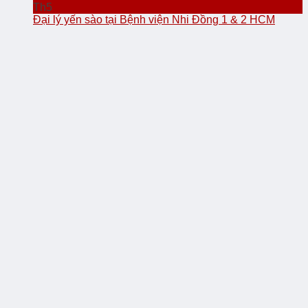
Th5
Đại lý yến sào tại Bệnh viện Nhi Đồng 1 & 2 HCM