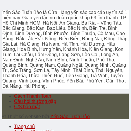
Yến Sào Tuấn Bảo là Cửa Hàng yến sào cao cấp uy tín số 1
hiện nay. Giao yến tận nơi toàn quốc khắp 63 tỉnh thành: TP
Hồ Chí Minh HCM, Hà Nội, An Giang, Bà Rịa – Vũng Tàu,
Bắc Giang, Bắc Kạn, Bạc Liêu, Bắc Ninh, Bến Tre, Bình
Định, Bình Dương, Bình Phước, Bình Thuận, Cà Mau, Cao
Bằng, Đắk Lắk, Đắk Nông, Điện Biên, Đồng Nai, Đồng Tháp,
Gia Lai, Hà Giang, Hà Nam, Hà Tĩnh, Hải Dương, Hậu
Giang, Hòa Bình, Hưng Yên, Khánh Hòa, Kiên Giang, Kon
Tum, Lai Châu, Lâm Đồng, Lạng Sơn, Lào Cai, Long An,
Nam Định, Nghệ An, Ninh Bình, Ninh Thuận, Phú Thọ,
Quảng Bình, Quảng Nam, Quảng Ngãi, Quảng Ninh, Quảng
Trị, Sóc Trăng, Sơn La, Tây Ninh, Thái Bình, Thái Nguyên,
Thanh Hóa, Thừa Thiên Huế, Tiền Giang, Trà Vinh, Tuyên
Quang, Vĩnh Long, Vĩnh Phúc, Yên Bái, Phú Yên, Cần Thơ,
Đà Nẵng, Hải Phòng.
Cách Thanh Toán
Câu hỏi thường gặp
C/S bảo mật
© Thiết kế website bởi
Yến Sào Tuấn Bảo
Trang chủ