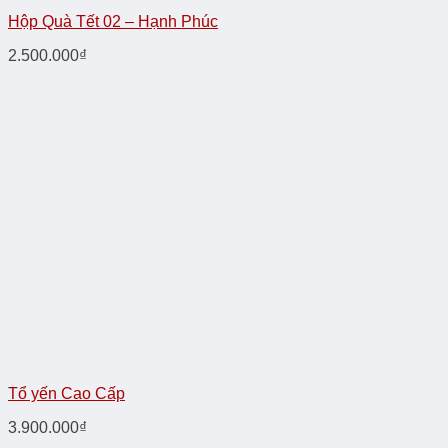
Hộp Quà Tết 02 – Hạnh Phúc
2.500.000
₫
Tổ yến Cao Cấp
3.900.000
₫