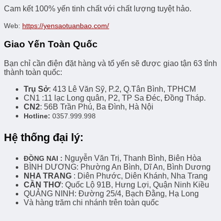
Cam kết 100% yến tinh chất với chất lượng tuyệt hảo.
Web:
https://yensaotuanbao.com/
Giao Yến Toàn Quốc
Bạn chỉ cần điện đặt hàng và tổ yến sẽ được giao tận 63 tỉnh
thành toàn quốc:
Trụ Sở
: 413 Lê Văn Sỹ, P.2, Q.Tân Bình, TPHCM
CN1 :11 lạc Long quân, P2, TP Sa Đéc, Đồng Tháp.
CN2
: 56B Trần Phú, Ba Đình, Hà Nội
Hotline:
0357.999.998
Hệ thống đại lý:
Nguyễn Văn Trị, Thanh Bình, Biên Hòa
ĐỒNG NAI :
BÌNH DƯƠNG: Phường An Bình, Dĩ An, Bình Dương
NHA TRANG
: Diên Phước, Diên Khánh, Nha Trang
CẦN THƠ
: Quốc Lộ 91B, Hưng Lợi, Quận Ninh Kiều
QUẢNG NINH: Đường 25/4, Bạch Đằng, Hạ Long
Và hàng trăm chi nhánh trên toàn quốc