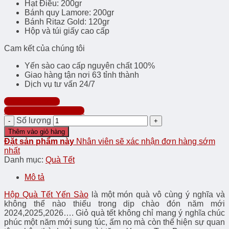
Hạt Điều: 200gr
Bánh quy Lamore: 200gr
Bánh Ritaz Gold: 120gr
Hộp và túi giấy cao cấp
Cam kết của chúng tôi
Yến sào cao cấp nguyên chất 100%
Giao hàng tận nơi 63 tỉnh thành
Dịch vụ tư vấn 24/7
Chat Facebook
Hotline: 0357.999.998
Số lượng
Thêm vào giỏ hàng
Đặt sản phẩm này
Nhân viên sẽ xác nhận đơn hàng sớm
nhất
Danh mục:
Quà Tết
Mô tả
Hộp Quà Tết Yến Sào
là một món quà vô cùng ý nghĩa và
không thể nào thiếu trong dịp chào đón năm mới
2024,2025,2026…. Giỏ quà tết không chỉ mang ý nghĩa chúc
phúc một năm mới sung túc, ấm no mà còn thể hiện sự quan