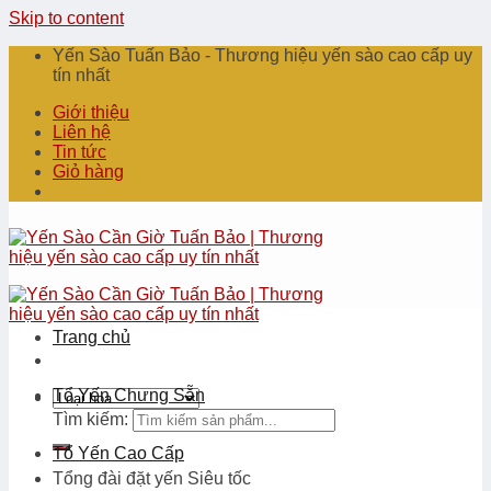
Skip to content
Yến Sào Tuấn Bảo - Thương hiệu yến sào cao cấp uy
tín nhất
Giới thiệu
Liên hệ
Tin tức
Giỏ hàng
Trang chủ
Tổ Yến Chưng Sẵn
Tìm kiếm:
Tổ Yến Cao Cấp
Tổng đài đặt yến
Siêu tốc