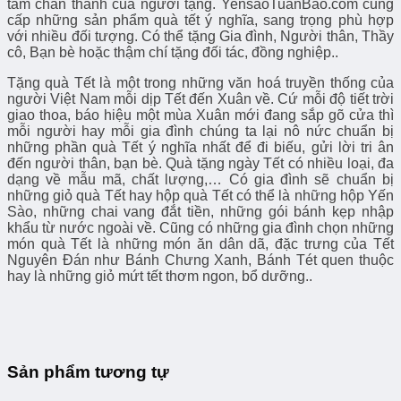
tâm chân thành của người tặng. YensaoTuanBao.com cung
cấp những sản phẩm quà tết ý nghĩa, sang trọng phù hợp
với nhiều đối tượng. Có thể tặng Gia đình, Người thân, Thầy
cô, Bạn bè hoặc thậm chí tặng đối tác, đồng nghiệp..
Tặng quà Tết là một trong những văn hoá truyền thống của
người Việt Nam mỗi dịp Tết đến Xuân về. Cứ mỗi độ tiết trời
giao thoa, báo hiệu một mùa Xuân mới đang sắp gõ cửa thì
mỗi người hay mỗi gia đình chúng ta lại nô nức chuẩn bị
những phần quà Tết ý nghĩa nhất để đi biếu, gửi lời tri ân
đến người thân, bạn bè. Quà tặng ngày Tết có nhiều loại, đa
dạng về mẫu mã, chất lượng,… Có gia đình sẽ chuẩn bị
những giỏ quà Tết hay hộp quà Tết có thể là những hộp Yến
Sào, những chai vang đắt tiền, những gói bánh kẹp nhập
khẩu từ nước ngoài về. Cũng có những gia đình chọn những
món quà Tết là những món ăn dân dã, đặc trưng của Tết
Nguyên Đán như Bánh Chưng Xanh, Bánh Tét quen thuộc
hay là những giỏ mứt tết thơm ngon, bổ dưỡng..
Sản phẩm tương tự