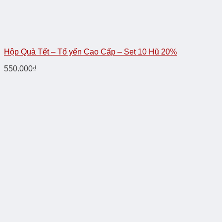
Hộp Quà Tết – Tổ yến Cao Cấp – Set 10 Hũ 20%
550.000
₫