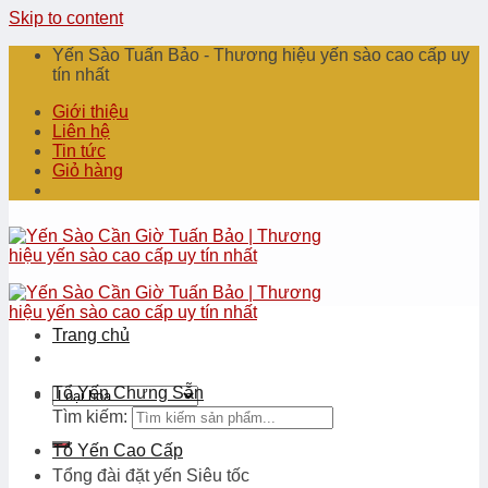
Skip to content
Yến Sào Tuấn Bảo - Thương hiệu yến sào cao cấp uy
tín nhất
Giới thiệu
Liên hệ
Tin tức
Giỏ hàng
Trang chủ
Tổ Yến Chưng Sẵn
Tìm kiếm:
Tổ Yến Cao Cấp
Tổng đài đặt yến
Siêu tốc