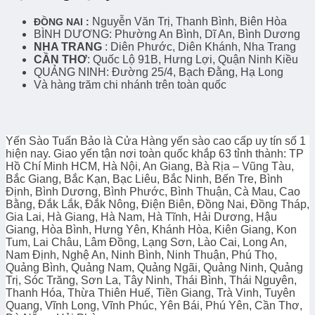
Nguyễn Văn Trị, Thanh Bình, Biên Hòa
ĐỒNG NAI :
BÌNH DƯƠNG: Phường An Bình, Dĩ An, Bình Dương
NHA TRANG
: Diên Phước, Diên Khánh, Nha Trang
CẦN THƠ
: Quốc Lộ 91B, Hưng Lợi, Quận Ninh Kiều
QUẢNG NINH: Đường 25/4, Bạch Đằng, Hạ Long
Và hàng trăm chi nhánh trên toàn quốc
Yến Sào Tuấn Bảo là Cửa Hàng yến sào cao cấp uy tín số 1
hiện nay. Giao yến tận nơi toàn quốc khắp 63 tỉnh thành: TP
Hồ Chí Minh HCM, Hà Nội, An Giang, Bà Rịa – Vũng Tàu,
Bắc Giang, Bắc Kạn, Bạc Liêu, Bắc Ninh, Bến Tre, Bình
Định, Bình Dương, Bình Phước, Bình Thuận, Cà Mau, Cao
Bằng, Đắk Lắk, Đắk Nông, Điện Biên, Đồng Nai, Đồng Tháp,
Gia Lai, Hà Giang, Hà Nam, Hà Tĩnh, Hải Dương, Hậu
Giang, Hòa Bình, Hưng Yên, Khánh Hòa, Kiên Giang, Kon
Tum, Lai Châu, Lâm Đồng, Lạng Sơn, Lào Cai, Long An,
Nam Định, Nghệ An, Ninh Bình, Ninh Thuận, Phú Thọ,
Quảng Bình, Quảng Nam, Quảng Ngãi, Quảng Ninh, Quảng
Trị, Sóc Trăng, Sơn La, Tây Ninh, Thái Bình, Thái Nguyên,
Thanh Hóa, Thừa Thiên Huế, Tiền Giang, Trà Vinh, Tuyên
Quang, Vĩnh Long, Vĩnh Phúc, Yên Bái, Phú Yên, Cần Thơ,