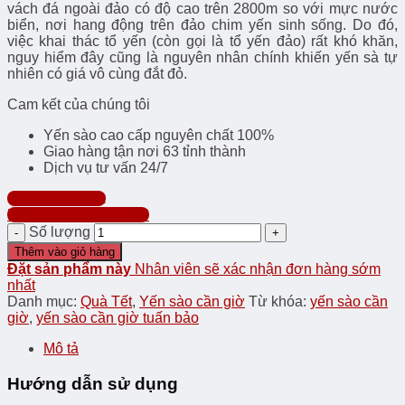
vách đá ngoài đảo có độ cao trên 2800m so với mực nước
biển, nơi hang động trên đảo chim yến sinh sống. Do đó,
việc khai thác tổ yến (còn gọi là tổ yến đảo) rất khó khăn,
nguy hiểm đây cũng là nguyên nhân chính khiến yến sà tự
nhiên có giá vô cùng đắt đỏ.
Cam kết của chúng tôi
Yến sào cao cấp nguyên chất 100%
Giao hàng tận nơi 63 tỉnh thành
Dịch vụ tư vấn 24/7
Chat Facebook
Hotline: 0357.999.998
Số lượng
Thêm vào giỏ hàng
Đặt sản phẩm này
Nhân viên sẽ xác nhận đơn hàng sớm
nhất
Danh mục:
Quà Tết
,
Yến sào cần giờ
Từ khóa:
yến sào cần
giờ
,
yến sào cần giờ tuấn bảo
Mô tả
Hướng dẫn sử dụng