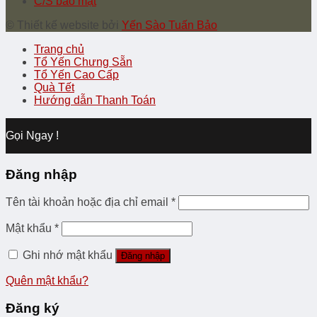
C/S bảo mật
© Thiết kế website bởi
Yến Sào Tuấn Bảo
Trang chủ
Tổ Yến Chưng Sẵn
Tổ Yến Cao Cấp
Quà Tết
Hướng dẫn Thanh Toán
Gọi Ngay !
Đăng nhập
Tên tài khoản hoặc địa chỉ email
*
Mật khẩu
*
Ghi nhớ mật khẩu
Đăng nhập
Quên mật khẩu?
Đăng ký