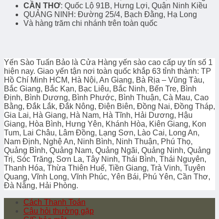
CẦN THƠ
: Quốc Lộ 91B, Hưng Lợi, Quận Ninh Kiều
QUẢNG NINH: Đường 25/4, Bạch Đằng, Hạ Long
Và hàng trăm chi nhánh trên toàn quốc
Yến Sào Tuấn Bảo là Cửa Hàng yến sào cao cấp uy tín số 1
hiện nay. Giao yến tận nơi toàn quốc khắp 63 tỉnh thành: TP
Hồ Chí Minh HCM, Hà Nội, An Giang, Bà Rịa – Vũng Tàu,
Bắc Giang, Bắc Kạn, Bạc Liêu, Bắc Ninh, Bến Tre, Bình
Định, Bình Dương, Bình Phước, Bình Thuận, Cà Mau, Cao
Bằng, Đắk Lắk, Đắk Nông, Điện Biên, Đồng Nai, Đồng Tháp,
Gia Lai, Hà Giang, Hà Nam, Hà Tĩnh, Hải Dương, Hậu
Giang, Hòa Bình, Hưng Yên, Khánh Hòa, Kiên Giang, Kon
Tum, Lai Châu, Lâm Đồng, Lạng Sơn, Lào Cai, Long An,
Nam Định, Nghệ An, Ninh Bình, Ninh Thuận, Phú Thọ,
Quảng Bình, Quảng Nam, Quảng Ngãi, Quảng Ninh, Quảng
Trị, Sóc Trăng, Sơn La, Tây Ninh, Thái Bình, Thái Nguyên,
Thanh Hóa, Thừa Thiên Huế, Tiền Giang, Trà Vinh, Tuyên
Quang, Vĩnh Long, Vĩnh Phúc, Yên Bái, Phú Yên, Cần Thơ,
Đà Nẵng, Hải Phòng.
Cách Thanh Toán
Câu hỏi thường gặp