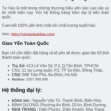
Tự hào là một trong những thương hiệu yến sào cao cấp uy
tín nhất hiện nay. Với hệ thống hàng trăm đại lý trên toàn
quốc.
Cam kết 100% yến tinh chất với chất lượng tuyệt hảo.
Web:
https://yensaotuanbao.com/
Giao Yến Toàn Quốc
Bạn chỉ cần điện đặt hàng và tổ yến sẽ được giao tận 63 tỉnh
thành toàn quốc:
Trụ Sở
: 413 Lê Văn Sỹ, P.2, Q.Tân Bình, TPHCM
CN1 :11 lạc Long quân, P2, TP Sa Đéc, Đồng Tháp.
CN2
: 56B Trần Phú, Ba Đình, Hà Nội
Hotline:
0357.999.998
Hệ thống đại lý:
Nguyễn Văn Trị, Thanh Bình, Biên Hòa
ĐỒNG NAI :
BÌNH DƯƠNG: Phường An Bình, Dĩ An, Bình Dương
NHA TRANG
: Diên Phước, Diên Khánh, Nha Trang