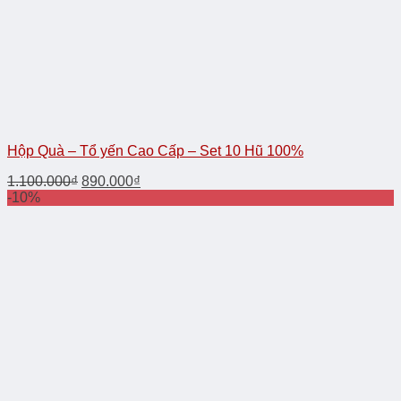
Hộp Quà – Tổ yến Cao Cấp – Set 10 Hũ 100%
1.100.000
₫
890.000
₫
-10%