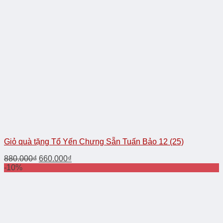
Giỏ quà tặng Tổ Yến Chưng Sẵn Tuấn Bảo 12 (25)
880.000
₫
660.000
₫
-10%