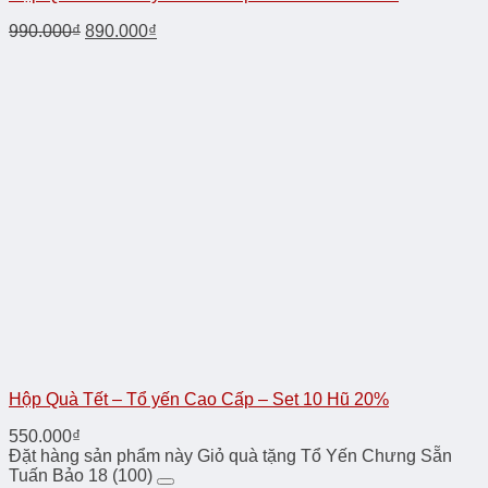
990.000
₫
890.000
₫
Hộp Quà Tết – Tổ yến Cao Cấp – Set 10 Hũ 20%
550.000
₫
Đặt hàng sản phẩm này Giỏ quà tặng Tổ Yến Chưng Sẵn
Tuấn Bảo 18 (100)