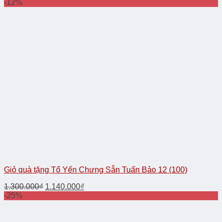
-12%
Giỏ quà tặng Tổ Yến Chưng Sẵn Tuấn Bảo 12 (100)
1.300.000
₫
1.140.000
₫
-25%