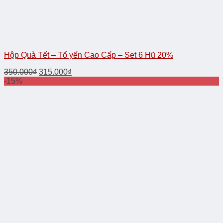
Hộp Quà Tết – Tổ yến Cao Cấp – Set 6 Hũ 20%
350.000
₫
315.000
₫
-15%