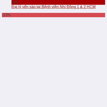
Th5
Đại lý yến sào tại Bệnh viện Nhi Đồng 1 & 2 HCM
-13%