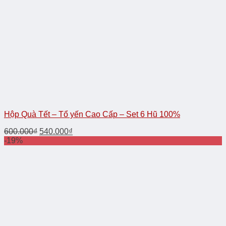
Hộp Quà Tết – Tổ yến Cao Cấp – Set 6 Hũ 100%
600.000
₫
540.000
₫
-19%