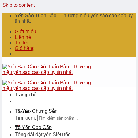
Skip to content
Yến Sào Tuấn Bảo - Thương hiệu yến sào cao cấp uy
tín nhất
Giới thiệu
Liên hệ
Tin tức
Giỏ hàng
Trang chủ
Tổ Yến Chưng Sẵn
Tìm kiếm:
Tổ Yến Cao Cấp
Tổng đài đặt yến
Siêu tốc