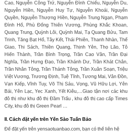
Cao, Nguyễn Công Trứ, Nguyễn Đình Chiểu, Nguyễn Du,
Nguyễn Hiền, Nguyễn Huy Tự, Nguyễn Khoái, Nguyễn
Quyền, Nguyễn Thượng Hiền, Nguyễn Trung Ngạn, Phạm
Đình Hổ, Phù Đổng Thiên Vương, Phùng Khắc Khoan,
Quang Trung, Quỳnh Lôi, Quỳnh Mai, Tạ Quang Bửu, Tam
Trinh, Tăng Bạt Hổ, Tây Kết, Thái Phiên, Thanh Nhàn, Thể
Giao, Thi Sách, Thiền Quang, Thịnh Yên, Thọ Lão, Tô
Hiến Thành, Trần Bình Trọng, Trần Cao Vân, Trần Đại
Nghĩa, Trần Hưng Đạo, Trần Khánh Dư, Trần Khát Chân,
Trần Nhân Tông, Trần Thánh Tông, Trần Xuân Soạn, Triệu
Việt Vương, Trương Định, Tuệ Tĩnh, Tương Mai, Vân Đồn,
Vạn Kiếp, Vĩnh Tuy, Võ Thị Sáu, Vọng, Vũ Hữu Lợi, Yên
Bái, Yên Lạc, Yec Xanh, Yết Kiêu,…Giao tận nơi các khu
đô thị như khu đô thị Đầm Trấu , khu đô thị cao cấp Times
City, khu đô thị Green Pearl …
II. Cách đặt yến trên Yến Sào Tuấn Bảo
Để đặt yến trên yensaotuanbao.com, bạn có thể liên hệ