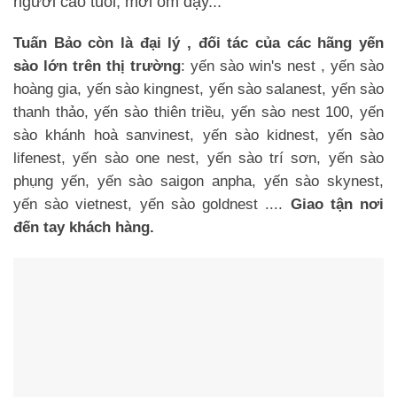
người cao tuổi, mới ốm dậy...
Tuấn Bảo còn là đại lý , đối tác của các hãng yến
sào lớn trên thị trường
: yến sào win's nest , yến sào
hoàng gia, yến sào kingnest, yến sào salanest, yến sào
thanh thảo, yến sào thiên triều, yến sào nest 100, yến
sào khánh hoà sanvinest, yến sào kidnest, yến sào
lifenest, yến sào one nest, yến sào trí sơn, yến sào
phụng yến, yến sào saigon anpha, yến sào skynest,
yến sào vietnest, yến sào goldnest ....
Giao tận nơi
đến tay khách hàng.