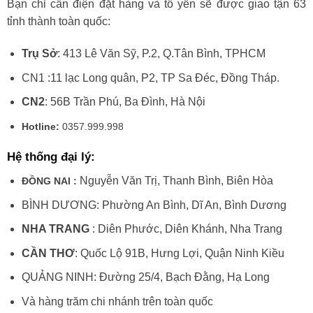
Bạn chỉ cần điện đặt hàng và tổ yến sẽ được giao tận 63
tỉnh thành toàn quốc:
Trụ Sở
: 413 Lê Văn Sỹ, P.2, Q.Tân Bình, TPHCM
CN1 :11 lạc Long quân, P2, TP Sa Đéc, Đồng Tháp.
CN2
: 56B Trần Phú, Ba Đình, Hà Nội
Hotline:
0357.999.998
Hệ thống đại lý:
Nguyễn Văn Trị, Thanh Bình, Biên Hòa
ĐỒNG NAI :
BÌNH DƯƠNG: Phường An Bình, Dĩ An, Bình Dương
NHA TRANG
: Diên Phước, Diên Khánh, Nha Trang
CẦN THƠ
: Quốc Lộ 91B, Hưng Lợi, Quận Ninh Kiều
QUẢNG NINH: Đường 25/4, Bạch Đằng, Hạ Long
Và hàng trăm chi nhánh trên toàn quốc