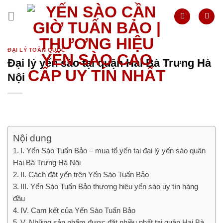
Skip
to
content
ĐẠI LÝ TOÀN QUỐC
Đại lý yến sào tại quận Hai Bà Trưng Hà
Nội
Nội dung
I. Yến Sào Tuấn Bảo – mua tổ yến tại đại lý yến sào quận
Hai Bà Trưng Hà Nội
II. Cách đặt yến trên Yến Sào Tuấn Bảo
III. Yến Sào Tuấn Bảo thương hiệu yến sào uy tín hàng
đầu
IV. Cam kết của Yến Sào Tuấn Bảo
V. Những sản phẩm được đặt nhiều nhất tại quận Hai Bà